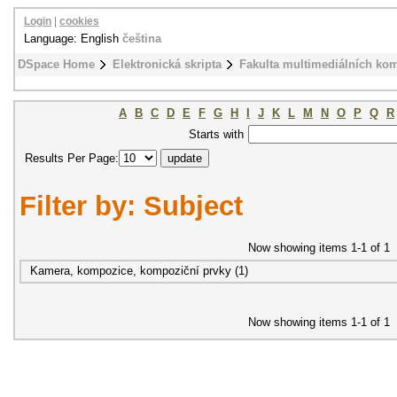
Login
|
cookies
Language: English
čeština
DSpace Home
Elektronická skripta
Fakulta multimediálních ko
A
B
C
D
E
F
G
H
I
J
K
L
M
N
O
P
Q
R
Starts with
Results Per Page:
Filter by: Subject
Now showing items 1-1 of 1
Kamera, kompozice, kompoziční prvky (1)
Now showing items 1-1 of 1