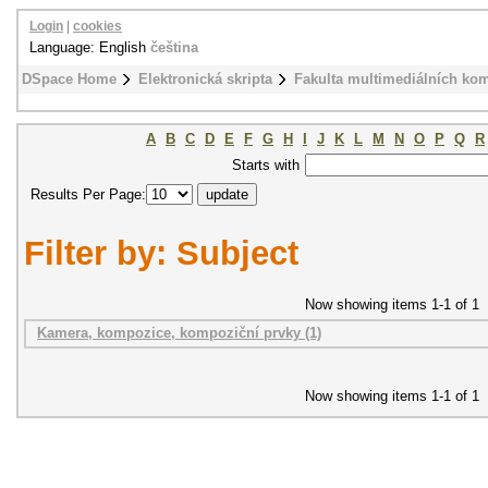
Login
|
cookies
Language: English
čeština
DSpace Home
Elektronická skripta
Fakulta multimediálních ko
A
B
C
D
E
F
G
H
I
J
K
L
M
N
O
P
Q
R
Starts with
Results Per Page:
Filter by: Subject
Now showing items 1-1 of 1
Kamera, kompozice, kompoziční prvky (1)
Now showing items 1-1 of 1