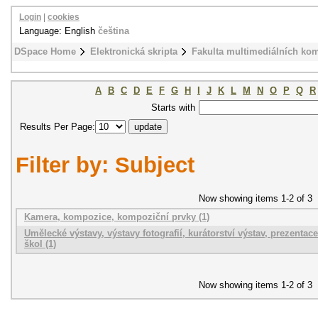
Login
|
cookies
Language: English
čeština
DSpace Home
Elektronická skripta
Fakulta multimediálních ko
A
B
C
D
E
F
G
H
I
J
K
L
M
N
O
P
Q
R
Starts with
Results Per Page:
Filter by: Subject
Now showing items 1-2 of 3
Kamera, kompozice, kompoziční prvky (1)
Umělecké výstavy, výstavy fotografií, kurátorství výstav, prezenta
škol (1)
Now showing items 1-2 of 3