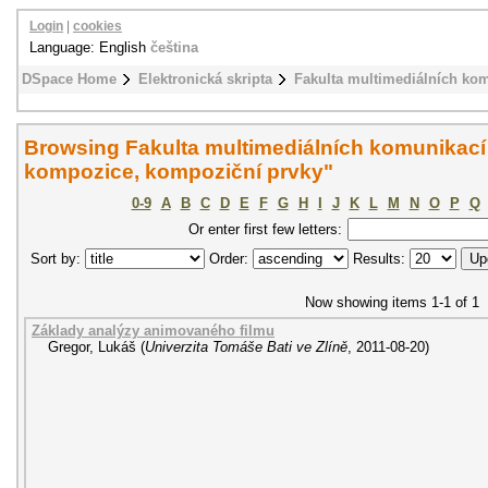
Login
|
cookies
Language: English
čeština
DSpace Home
Elektronická skripta
Fakulta multimediálních ko
Browsing Fakulta multimediálních komunikací
kompozice, kompoziční prvky"
0-9
A
B
C
D
E
F
G
H
I
J
K
L
M
N
O
P
Q
Or enter first few letters:
Sort by:
Order:
Results:
Now showing items 1-1 of 1
Základy analýzy animovaného filmu
Gregor, Lukáš
(
Univerzita Tomáše Bati ve Zlíně
,
2011-08-20
)