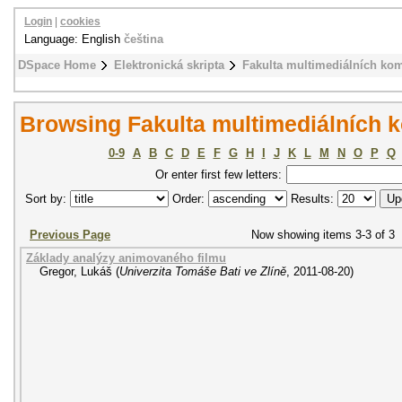
Login
|
cookies
Language: English
čeština
DSpace Home
Elektronická skripta
Fakulta multimediálních ko
Browsing Fakulta multimediálních k
0-9
A
B
C
D
E
F
G
H
I
J
K
L
M
N
O
P
Q
Or enter first few letters:
Sort by:
Order:
Results:
Previous Page
Now showing items 3-3 of 3
Základy analýzy animovaného filmu
Gregor, Lukáš
(
Univerzita Tomáše Bati ve Zlíně
,
2011-08-20
)