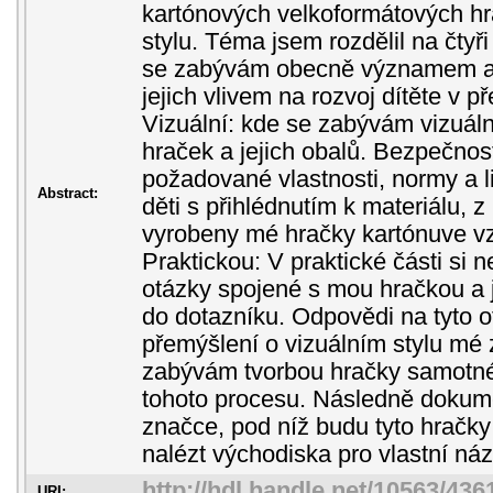
kartónových velkoformátových hr
stylu. Téma jsem rozdělil na čtyři
se zabývám obecně významem a 
jejich vlivem na rozvoj dítěte v 
Vizuální: kde se zabývám vizuál
hraček a jejich obalů. Bezpečnos
požadované vlastnosti, normy a 
Abstract:
děti s přihlédnutím k materiálu, 
vyrobeny mé hračky kartónuve vz
Praktickou: V praktické části si 
otázky spojené s mou hračkou a 
do dotazníku. Odpovědi na tyto 
přemýšlení o vizuálním stylu mé 
zabývám tvorbou hračky samotn
tohoto procesu. Následně dokume
značce, pod níž budu tyto hračk
nalézt východiska pro vlastní náze
http://hdl.handle.net/10563/436
URI: