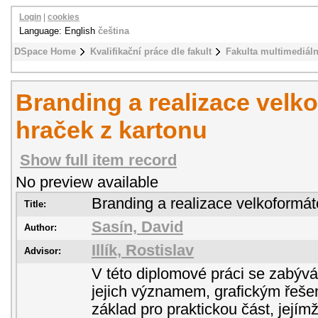
Login
|
cookies
Language: English
čeština
DSpace Home
Kvalifikační práce dle fakult
Fakulta multimediál
Branding a realizace velk
hraček z kartonu
Show full item record
No preview available
Branding a realizace velkoformá
Title:
Sasín, David
Author:
Illík, Rostislav
Advisor:
V této diplomové práci se zabýv
jejich významem, grafickým řeše
základ pro praktickou část, jejím