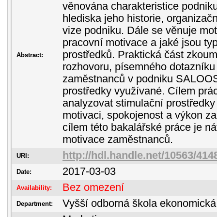
věnována charakteristice podnik
hlediska jeho historie, organizačn
vize podniku. Dále se věnuje motiv
pracovní motivace a jaké jsou ty
prostředků. Praktická část zkoum
Abstract:
rozhovoru, písemného dotazníku 
zaměstnanců v podniku SALOOS s
prostředky využívané. Cílem prác
analyzovat stimulační prostředky
motivaci, spokojenost a výkon 
cílem této bakalářské práce je n
motivace zaměstnanců.
http://hdl.handle.net/10563/414
URI:
2017-03-03
Date:
Bez omezení
Availability:
Vyšší odborná škola ekonomická
Department: