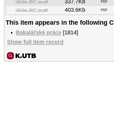
337.7Kb
růžička_2017_op.pdf
PDF
403.6Kb
růžička_2017_vp.pdf
PDF
This item appears in the following C
Bakalářské práce
[1814]
Show full item record