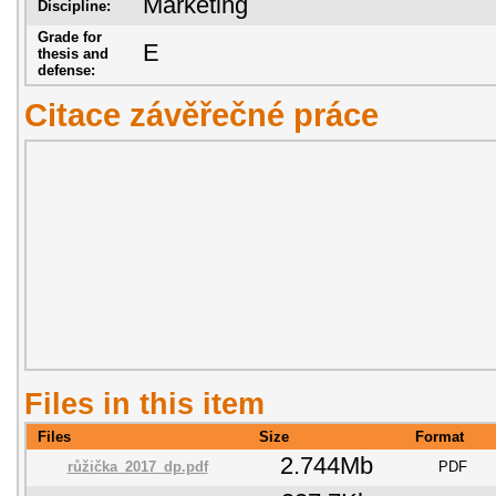
Marketing
Discipline:
Grade for
E
thesis and
defense:
Citace závěřečné práce
Files in this item
Files
Size
Format
2.744Mb
růžička_2017_dp.pdf
PDF