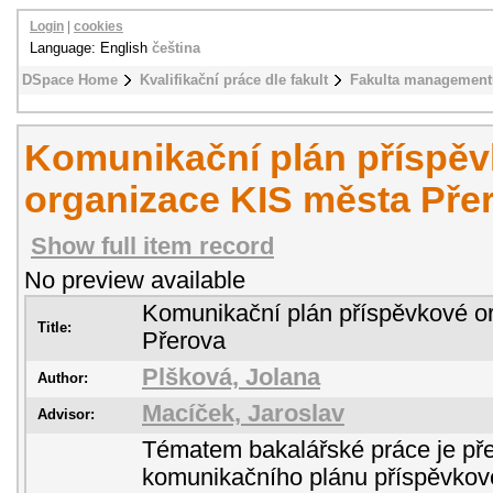
Login
|
cookies
Language: English
čeština
DSpace Home
Kvalifikační práce dle fakult
Fakulta management
Komunikační plán příspě
organizace KIS města Pře
Show full item record
No preview available
Komunikační plán příspěvkové o
Title:
Přerova
Plšková, Jolana
Author:
Macíček, Jaroslav
Advisor:
Tématem bakalářské práce je př
komunikačního plánu příspěvkové