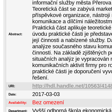
informační služby města Přerova
Teoretická část se zabývá marke
příspěvkové organizace, nástroji
komunikace a dílčími náležitost
Praktická část aplikuje teoretick
úvodu praktické části je předsta
Abstract:
její činnosti a nabízené služby. D
analýze současného stavu komun
činnosti. Na základě zjištěných 
situačních analýz je vypracován
komunikačních aktivit firmy pro 
praktické části je doporučení v
řešení.
http://hdl.handle.net/10563/414
URI:
2017-03-03
Date:
Bez omezení
Availability:
Vyšší odborná škola ekonomická
Department: