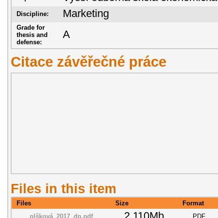
Marketing
Discipline:
Grade for
A
thesis and
defense:
Citace závěřečné práce
Files in this item
Files
Size
Format
2.110Mb
plšková_2017_dp.pdf
PDF