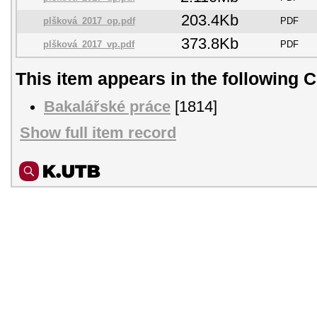
203.4Kb
plšková_2017_op.pdf
PDF
373.8Kb
plšková_2017_vp.pdf
PDF
This item appears in the following C
Bakalářské práce
[1814]
Show full item record