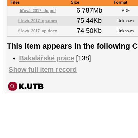
Files
Size
Format
6.787Mb
fiľová_2017_dp.pdf
PDF
75.44Kb
fiľová_2017_op.docx
Unknown
74.50Kb
fiľová_2017_vp.docx
Unknown
This item appears in the following C
Bakalářské práce
[138]
Show full item record