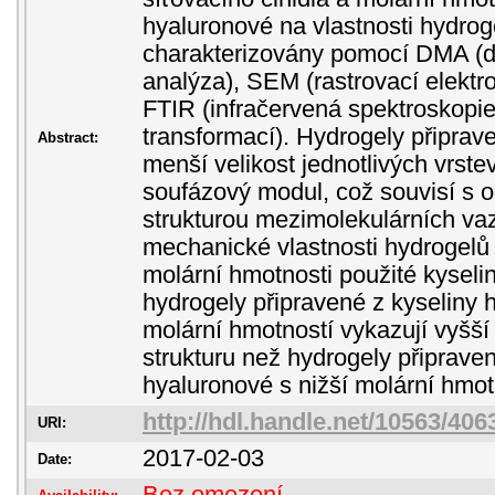
hyaluronové na vlastnosti hydrog
charakterizovány pomocí DMA (
analýza), SEM (rastrovací elektr
FTIR (infračervená spektroskopie
transformací). Hydrogely připra
Abstract:
menší velikost jednotlivých vrste
soufázový modul, což souvisí s 
strukturou mezimolekulárních vaz
mechanické vlastnosti hydrogelů
molární hmotnosti použité kyseli
hydrogely připravené z kyseliny 
molární hmotností vykazují vyšší 
strukturu než hydrogely připraven
hyaluronové s nižší molární hmot
http://hdl.handle.net/10563/406
URI:
2017-02-03
Date: