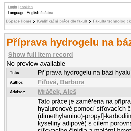
Login
|
cookies
Language: English
čeština
DSpace Home
Kvalifikační práce dle fakult
Fakulta technologick
Příprava hydrogelu na bá
Show full item record
No preview available
Příprava hydrogelu na bázi hyal
Title:
Fiľová, Barbora
Author:
Mráček, Aleš
Advisor:
Tato práce je zaměřena na přípra
hyaluronové pomocí síťovacích či
(dimethylamino)-propyl]-karbodii
kyseliny adipové) s cílem porovn
síťovacího činidla a molární hmot