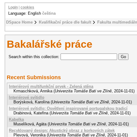
Login
|
cookies
Language: English
čeština
DSpace Home
Kvalifikační práce dle fakult
Fakulta multimediál
Bakalářské práce
Search within this collection:
Recent Submissions
Interiérový multifunkční prvek - Zelená stěna
Krmaschková, Annika
(
Univerzita Tomáše Bati ve Zlíně
,
2024-11-01
)
Interiérové svítidlo
Borýsková, Karolína
(
Univerzita Tomáše Bati ve Zlíně
,
2024-11-01
)
Interiérové svítidlo: Osvětlení inspirované portugalskou tradicí
Drabinová, Kateřina
(
Univerzita Tomáše Bati ve Zlíně
,
2024-11-01
)
Kabelka
Muselíková, Agáta
(
Univerzita Tomáše Bati ve Zlíně
,
2024-11-01
)
Recyklovaný design: Akustický obraz z korkových zátek
Plevová, Veronika
(
Univerzita Tomáše Bati ve Zlíně
,
2024-11-01
)