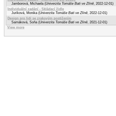
Jamborová, Michaela
(
Univerzita Tomáše Bati ve Zlíně
,
2022-12-01
)
Individuální zadání - Skládací židle
Juríková, Monika
(
Univerzita Tomáše Bati ve Zlíně
,
2022-12-01
)
Design pro lidi se zrakovým postižením
Samáková, Soňa
(
Univerzita Tomáše Bati ve Zlíně
,
2021-12-01
)
View more