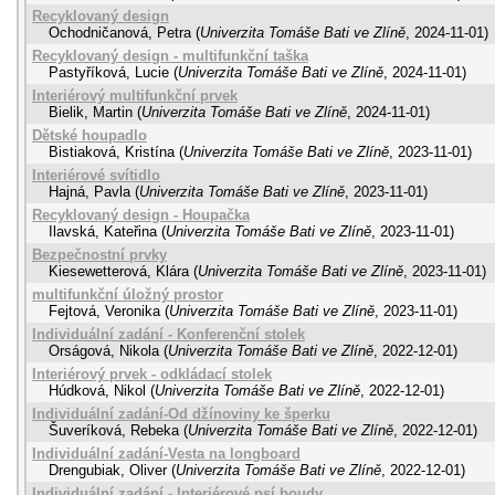
Recyklovaný design
Ochodničanová, Petra
(
Univerzita Tomáše Bati ve Zlíně
,
2024-11-01
)
Recyklovaný design - multifunkční taška
Pastyříková, Lucie
(
Univerzita Tomáše Bati ve Zlíně
,
2024-11-01
)
Interiérový multifunkční prvek
Bielik, Martin
(
Univerzita Tomáše Bati ve Zlíně
,
2024-11-01
)
Dětské houpadlo
Bistiaková, Kristína
(
Univerzita Tomáše Bati ve Zlíně
,
2023-11-01
)
Interiérové svítidlo
Hajná, Pavla
(
Univerzita Tomáše Bati ve Zlíně
,
2023-11-01
)
Recyklovaný design - Houpačka
Ilavská, Kateřina
(
Univerzita Tomáše Bati ve Zlíně
,
2023-11-01
)
Bezpečnostní prvky
Kiesewetterová, Klára
(
Univerzita Tomáše Bati ve Zlíně
,
2023-11-01
)
multifunkční úložný prostor
Fejtová, Veronika
(
Univerzita Tomáše Bati ve Zlíně
,
2023-11-01
)
Individuální zadání - Konferenční stolek
Orságová, Nikola
(
Univerzita Tomáše Bati ve Zlíně
,
2022-12-01
)
Interiérový prvek - odkládací stolek
Húdková, Nikol
(
Univerzita Tomáše Bati ve Zlíně
,
2022-12-01
)
Individuální zadání-Od džínoviny ke šperku
Šuveríková, Rebeka
(
Univerzita Tomáše Bati ve Zlíně
,
2022-12-01
)
Individuální zadání-Vesta na longboard
Drengubiak, Oliver
(
Univerzita Tomáše Bati ve Zlíně
,
2022-12-01
)
Individuální zadání - Interiérové psí boudy