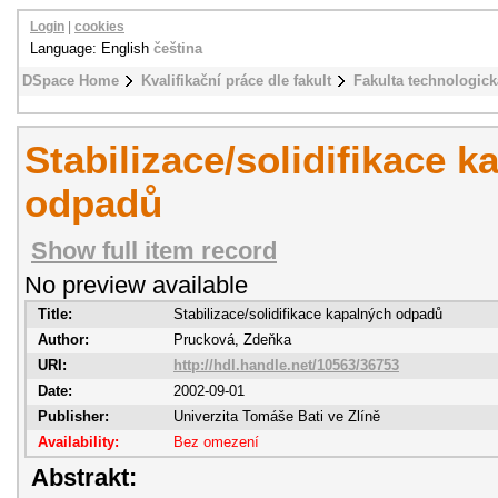
Login
|
cookies
Language: English
čeština
DSpace Home
Kvalifikační práce dle fakult
Fakulta technologick
Stabilizace/solidifikace k
odpadů
Show full item record
No preview available
Title:
Stabilizace/solidifikace kapalných odpadů
Author:
Prucková, Zdeňka
URI:
http://hdl.handle.net/10563/36753
Date:
2002-09-01
Publisher:
Univerzita Tomáše Bati ve Zlíně
Availability:
Bez omezení
Abstrakt: