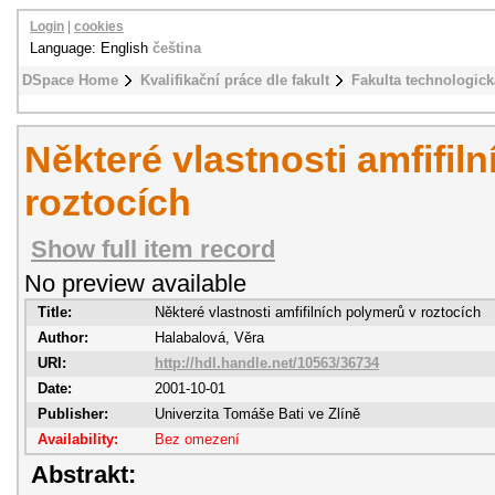
Login
|
cookies
Language: English
čeština
DSpace Home
Kvalifikační práce dle fakult
Fakulta technologick
Některé vlastnosti amfifil
roztocích
Show full item record
No preview available
Title:
Některé vlastnosti amfifilních polymerů v roztocích
Author:
Halabalová, Věra
URI:
http://hdl.handle.net/10563/36734
Date:
2001-10-01
Publisher:
Univerzita Tomáše Bati ve Zlíně
Availability:
Bez omezení
Abstrakt: