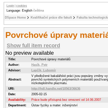
Login
|
cookies
Language: English
čeština
DSpace Home
Kvalifikační práce dle fakult
Fakulta technologick
Povrchové úpravy materi
Show full item record
No preview available
Title:
Povrchové úpravy materiálů
Author:
Hasík, Petr
Advisor:
Lapčík, Lubomír
V předložené bakalářské práci jsou popsány změny vy
Abstract:
povrchů syntetických polymerních materiálů používan
nízkoteplotního plazmatu.
URI:
http://hdl.handle.net/10563/36636
Date:
2005-02-15
Availability:
Práce bude přístupná bez omezení od 14.06.2007
Department:
Ústav fyziky a mater. inženýrství