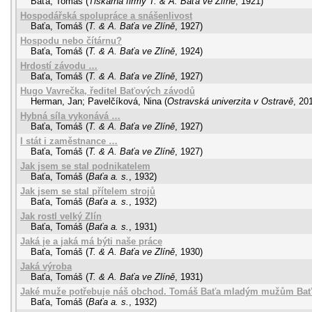
Baťa, Tomáš
(
Tiskárna firmy T. & A. Baťa ve Zlíně
,
1921
)
Hospodářská spolupráce a snášenlivost
Baťa, Tomáš
(
T. & A. Baťa ve Zlíně
,
1927
)
Hospodu nebo čítárnu?
Baťa, Tomáš
(
T. & A. Baťa ve Zlíně
,
1924
)
Hrdostí závodu …
Baťa, Tomáš
(
T. & A. Baťa ve Zlíně
,
1927
)
Hugo Vavrečka, ředitel Baťových závodů
Herman, Jan
;
Pavelčíková, Nina
(
Ostravská univerzita v Ostravě
,
20
Hybná síla vykonává …
Baťa, Tomáš
(
T. & A. Baťa ve Zlíně
,
1927
)
I stát i zaměstnance …
Baťa, Tomáš
(
T. & A. Baťa ve Zlíně
,
1927
)
Jak jsem se stal podnikatelem
Baťa, Tomáš
(
Baťa a. s.
,
1932
)
Jak jsem se stal přítelem strojů
Baťa, Tomáš
(
Baťa a. s.
,
1932
)
Jak rostl velký Zlín
Baťa, Tomáš
(
Baťa a. s.
,
1931
)
Jaká je a jaká má býti naše práce
Baťa, Tomáš
(
T. & A. Baťa ve Zlíně
,
1930
)
Jaká výroba
Baťa, Tomáš
(
T. & A. Baťa ve Zlíně
,
1931
)
Jaké muže potřebuje náš obchod. Tomáš Baťa mladým mužům Baťovy
Baťa, Tomáš
(
Baťa a. s.
,
1932
)