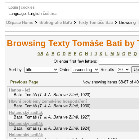
Login
|
cookies
Language: English
čeština
DSpace Home
Bibliografie Baťa
Texty Tomáše Bati
Browsing T
Browsing Texty Tomáše Bati by T
0-9
A
B
C
D
E
F
G
H
I
J
K
L
M
N
O
P
Q
Or enter first few letters:
Sort by:
Order:
Results:
Previous Page
Now showing items 68-87 of 40
Hanba - lež
Baťa, Tomáš
(
T. & A. Baťa ve Zlíně
,
1923
)
Hlavní problémy zemského hospodaření
Baťa, Tomáš
(
T. & A. Baťa ve Zlíně
,
1930
)
Holandský sedlák
Baťa, Tomáš
(
T. & A. Baťa ve Zlíně
,
1927
)
Holandský sedlák
Baťa, Tomáš
(
T. & A. Baťa ve Zlíně
,
1924
)
Holandský sedlák