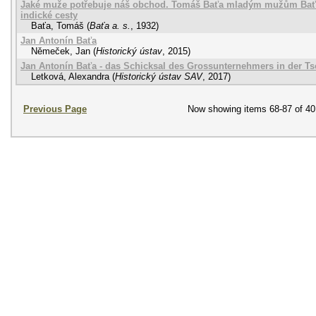
Jaké muže potřebuje náš obchod. Tomáš Baťa mladým mužům Baťo
indické cesty
Baťa, Tomáš
(
Baťa a. s.
,
1932
)
Jan Antonín Baťa
Němeček, Jan
(
Historický ústav
,
2015
)
Jan Antonín Baťa - das Schicksal des Grossunternehmers in der Ts
Letková, Alexandra
(
Historický ústav SAV
,
2017
)
Previous Page
Now showing items 68-87 of 40