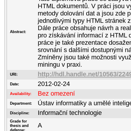
HTML dokumentů. V práci jsou v
metody dolování dat a jsou zde 
jednotlivými typy HTML stránek z
Dále práce obsahuje návrh a real
Abstract:
pro získávání informací z HTML
práce je také prezentace dosaže
srovnání s dalšími dostupnými nás
Zmíněny jsou také možnosti využi
miningu v praxi.
http://hdl.handle.net/10563/224
URI:
2012-02-24
Date:
Bez omezení
Availability:
Ústav informatiky a umělé inteli
Department:
Informační technologie
Discipline:
Grade for
A
thesis and
defense: