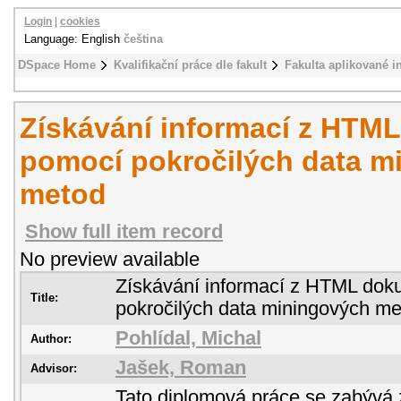
Login
|
cookies
Language: English
čeština
DSpace Home
Kvalifikační práce dle fakult
Fakulta aplikované i
Získávání informací z HTM
pomocí pokročilých data m
metod
Show full item record
No preview available
Získávání informací z HTML do
Title:
pokročilých data miningových m
Pohlídal, Michal
Author:
Jašek, Roman
Advisor:
Tato diplomová práce se zabývá 