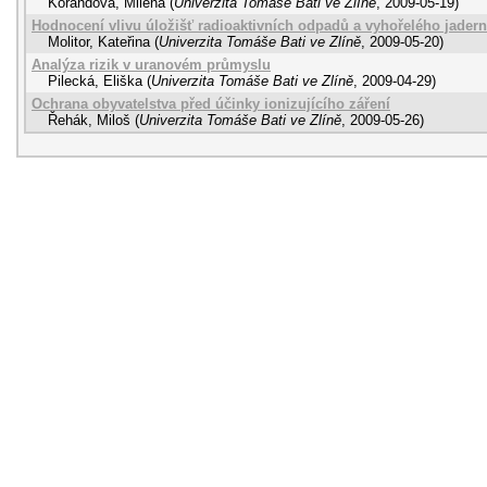
Korandová, Milena
(
Univerzita Tomáše Bati ve Zlíně
,
2009-05-19
)
Hodnocení vlivu úložišť radioaktivních odpadů a vyhořelého jaderné
Molitor, Kateřina
(
Univerzita Tomáše Bati ve Zlíně
,
2009-05-20
)
Analýza rizik v uranovém průmyslu
Pilecká, Eliška
(
Univerzita Tomáše Bati ve Zlíně
,
2009-04-29
)
Ochrana obyvatelstva před účinky ionizujícího záření
Řehák, Miloš
(
Univerzita Tomáše Bati ve Zlíně
,
2009-05-26
)