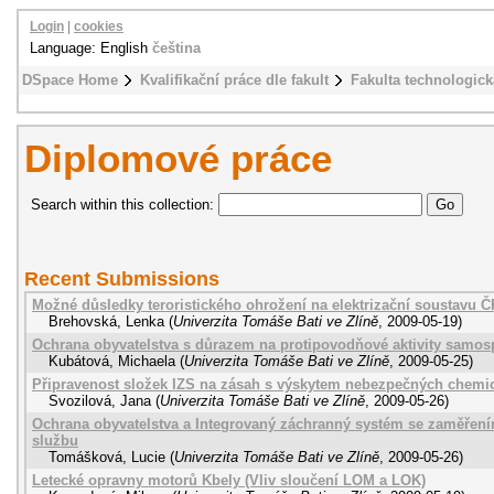
Login
|
cookies
Language: English
čeština
DSpace Home
Kvalifikační práce dle fakult
Fakulta technologick
Diplomové práce
Search within this collection:
Recent Submissions
Možné důsledky teroristického ohrožení na elektrizační soustavu Č
Brehovská, Lenka
(
Univerzita Tomáše Bati ve Zlíně
,
2009-05-19
)
Ochrana obyvatelstva s důrazem na protipovodňové aktivity samos
Kubátová, Michaela
(
Univerzita Tomáše Bati ve Zlíně
,
2009-05-25
)
Připravenost složek IZS na zásah s výskytem nebezpečných chemic
Svozilová, Jana
(
Univerzita Tomáše Bati ve Zlíně
,
2009-05-26
)
Ochrana obyvatelstva a Integrovaný záchranný systém se zaměřen
službu
Tomášková, Lucie
(
Univerzita Tomáše Bati ve Zlíně
,
2009-05-26
)
Letecké opravny motorů Kbely (Vliv sloučení LOM a LOK)