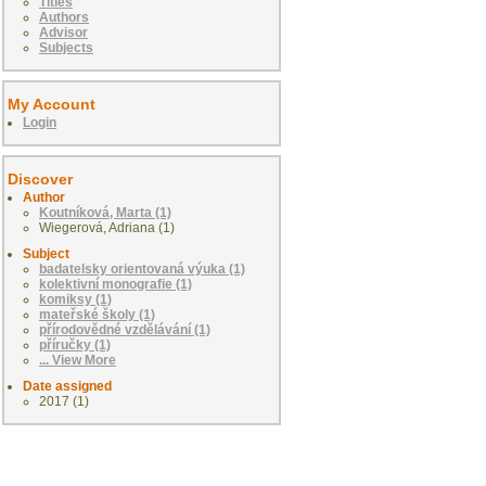
Titles
Authors
Advisor
Subjects
My Account
Login
Discover
Author
Koutníková, Marta (1)
Wiegerová, Adriana (1)
Subject
badatelsky orientovaná výuka (1)
kolektivní monografie (1)
komiksy (1)
mateřské školy (1)
přírodovědné vzdělávání (1)
příručky (1)
... View More
Date assigned
2017 (1)