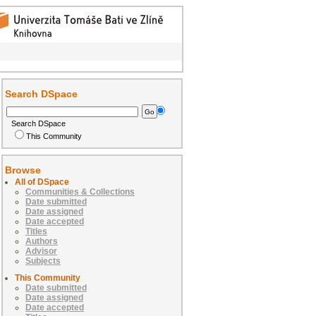
Search DSpace
Search DSpace
This Community
Browse
All of DSpace
Communities & Collections
Date submitted
Date assigned
Date accepted
Titles
Authors
Advisor
Subjects
This Community
Date submitted
Date assigned
Date accepted