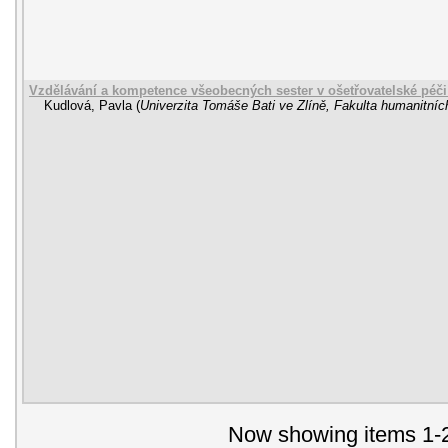
Vzdělávání a kompetence všeobecných sester v ošetřovatelské péči 
Kudlová, Pavla
(
Univerzita Tomáše Bati ve Zlíně, Fakulta humanitních
Now showing items 1-2