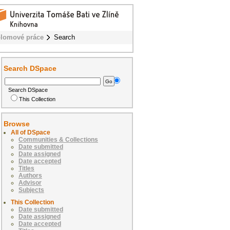
plomové práce
Search
Search DSpace
Search DSpace
This Collection
Browse
All of DSpace
Communities & Collections
Date submitted
Date assigned
Date accepted
Titles
Authors
Advisor
Subjects
This Collection
Date submitted
Date assigned
Date accepted