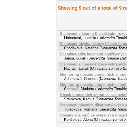
Showing 9 out of a total of 9 r
Stanovení vitaminu D a základní rozb
Linhartová, Ludmila
(
Univerzita Tomáš
Sledování úbytku laktózy během ferm
Chodáková, Kateřina
(
Univerzita Tomá
Charakteristika kolagenů používanýc
Jansa, Luděk
(
Univerzita Tomáše Bati
Stanovení a charakterizace vybraných 
Navrátil, Lukáš
(
Univerzita Tomáše Bat
Monitoring obsahu biogenních aminů
Adamcová, Gabriela
(
Univerzita Tomáš
Monitoring obsahu biogenních aminů 
Čechová, Markéta
(
Univerzita Tomáše 
Obsah biogenních aminů ve svalovině
Šrámková, Kamila
(
Univerzita Tomáše
Stanovení hlavních dikarbonylových s
Turečková, Romana
(
Univerzita Tomáš
Obsahy vitaminů ve vybraných druzích
Konšelová, Alena
(
Univerzita Tomáše 