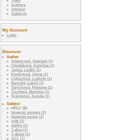
Titles
Authors
Advisor
Subjects
My Account
Login
Discover
Author
Adamcová, Gabriela (1)
Chodáková, Kateřina (1)
Jansa, Luděk (1)
Konšelová, Alena (1)
Linhartová, Ludmila (1)
Navrátil, Lukáš (1)
Turečková, Romana (1)
Čechová, Markéta (1)
Šrámková, Kamila (1)
Subject
HPLC (9)
biogenic amines (2)
biogenní aminy (2)
milk (2)
mléko (2)
3-dion (1)
3-dione (1)
ACL (1)