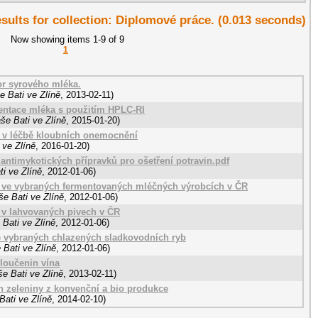
esults for collection: Diplomové práce. (0.013 seconds)
Now showing items 1-9 of 9
1
or syrového mléka.
e Bati ve Zlíně
,
2013-02-11
)
entace mléka s použitím HPLC-RI
še Bati ve Zlíně
,
2015-01-20
)
h v léčbě kloubních onemocnění
 ve Zlíně
,
2016-01-20
)
antimykotických přípravků pro ošetření potravin.pdf
i ve Zlíně
,
2012-01-06
)
 ve vybraných fermentovaných mléčných výrobcích v ČR
e Bati ve Zlíně
,
2012-01-06
)
v lahvovaných pivech v ČR
Bati ve Zlíně
,
2012-01-06
)
 vybraných chlazených sladkovodních ryb
 Bati ve Zlíně
,
2012-01-06
)
loučenin vína
e Bati ve Zlíně
,
2013-02-11
)
 zeleniny z konvenční a bio produkce
Bati ve Zlíně
,
2014-02-10
)