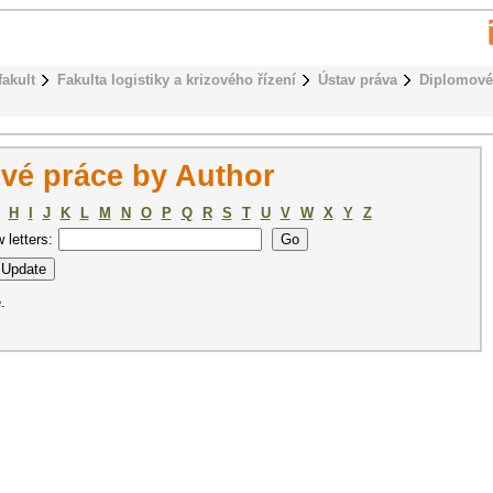
fakult
Fakulta logistiky a krizového řízení
Ústav práva
Diplomové
vé práce by Author
H
I
J
K
L
M
N
O
P
Q
R
S
T
U
V
W
X
Y
Z
w letters:
.