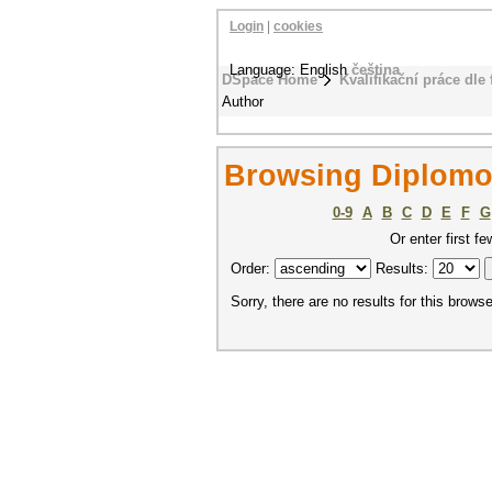
Login
|
cookies
Language: English
čeština
DSpace Home
Kvalifikační práce dle 
Author
Browsing Diplomo
0-9
A
B
C
D
E
F
G
Or enter first fe
Order:
Results:
Sorry, there are no results for this browse