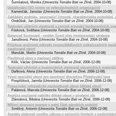
Šumšalová, Monika
(
Univerzita Tomáše Bati ve Zlíně
,
2004-10-08
)
Uplatňování ISO norem ve velkoobchodních organizacích
Kamenčák, Jaroslav
(
Univerzita Tomáše Bati ve Zlíně
,
2004-10-08
)
Zakládání podniku, související činnosti, charakteristika podnikání,
Ondrůšek, Jan
(
Univerzita Tomáše Bati ve Zlíně
,
2004-10-08
)
Testování užitných vlastností a cenové srovnání konkurenčních zna
Fúsková, Světlana
(
Univerzita Tomáše Bati ve Zlíně
,
2004-10-08
)
Balanced Scorecard - systém řízení přes implementaci strategie
Janušková, Petra
(
Univerzita Tomáše Bati ve Zlíně
,
2004-10-08
)
Průzkum možnosti náhrady rozpouštědlových vulkanizačních lepide
zavalované obuvi
Marušák, Martin
(
Univerzita Tomáše Bati ve Zlíně
,
2004-10-08
)
Flexiblová obuv s napínací stélkou
Kilík, Václav
(
Univerzita Tomáše Bati ve Zlíně
,
2006-12-08
)
Testování užitných a hygienických vlastností obuvnických materiál
Daňková, Alena
(
Univerzita Tomáše Bati ve Zlíně
,
2006-12-08
)
Vývoj speciální obuvi pro sportovní disciplinu Přetahování lana
Pospíšilová, Jarmila
(
Univerzita Tomáše Bati ve Zlíně
,
2006-12-08
)
Posuzování ortopedické nezávadnosti obuvi (dětská obuv)
Palánová, Marcela
(
Univerzita Tomáše Bati ve Zlíně
,
2006-12-08
)
Analýza současné nabídky dětské obuvi v prodejní síti
Zlámalová, Bibiána
(
Univerzita Tomáše Bati ve Zlíně
,
2006-12-08
)
Měření absorpce energie v patní části pánských podešví
Směšný, Antonín
(
Univerzita Tomáše Bati ve Zlíně
,
2006-12-08
)
Aspekty platnosti nového zákona o emisních limitech v podmínkác