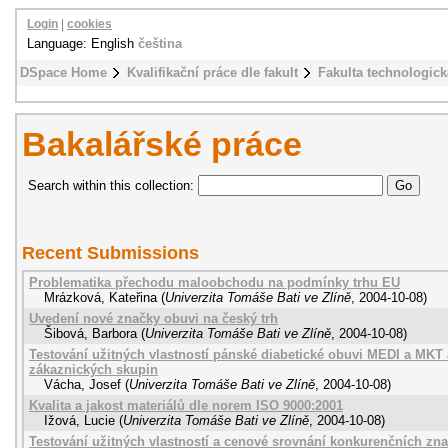
Login
|
cookies
Language: English
čeština
DSpace Home
Kvalifikační práce dle fakult
Fakulta technologick
Bakalářské práce
Search within this collection:
Recent Submissions
Problematika přechodu maloobchodu na podmínky trhu EU
Mrázková, Kateřina
(
Univerzita Tomáše Bati ve Zlíně
,
2004-10-08
)
Uvedení nové značky obuvi na český trh
Šibová, Barbora
(
Univerzita Tomáše Bati ve Zlíně
,
2004-10-08
)
Testování užitných vlastností pánské diabetické obuvi MEDI a MKT
zákaznických skupin
Vácha, Josef
(
Univerzita Tomáše Bati ve Zlíně
,
2004-10-08
)
Kvalita a jakost materiálů dle norem ISO 9000:2001
Ižová, Lucie
(
Univerzita Tomáše Bati ve Zlíně
,
2004-10-08
)
Testování užitných vlastností a cenové srovnání konkurenčních zna