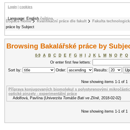
Login
|
cookies
Language: English
čeština
DSpace Home
Kvalifikační práce dle fakult
Fakulta technologick
práce by Subject
Browsing Bakalářské práce by Subjec
0-9
A
B
C
D
E
F
G
H
I
J
K
L
M
N
O
P
Q
Or enter first few letters:
Sort by:
Order:
Results:
Now showing items 1-1 of 1
Příprava konjugovaných biomolekul s polystyrenovými mikročásti
optické pinzety - experimentální práce
Adolfová, Pavlína
(
Univerzita Tomáše Bati ve Zlíně
,
2018-02-02
)
Now showing items 1-1 of 1