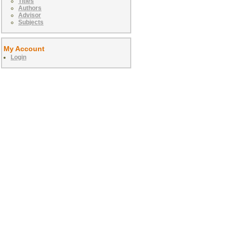
Titles
Authors
Advisor
Subjects
My Account
Login