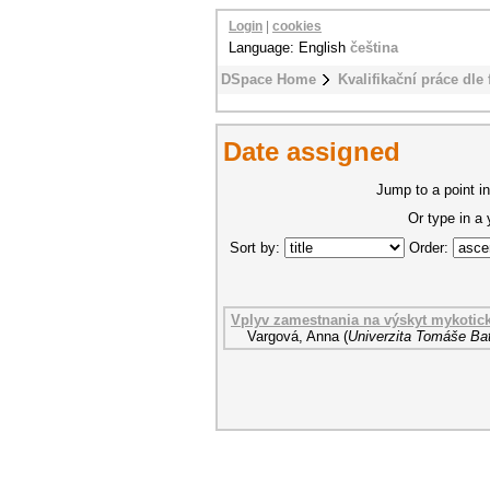
Login
|
cookies
Language: English
čeština
DSpace Home
Kvalifikační práce dle 
Date assigned
Jump to a point in
Or type in a
Sort by:
Order:
Vplyv zamestnania na výskyt mykotic
Vargová, Anna
(
Univerzita Tomáše Bat