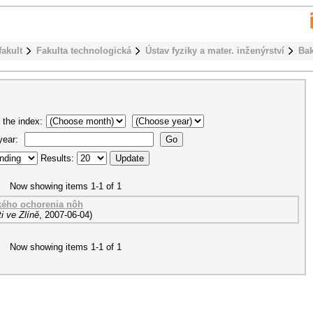
fakult
Fakulta technologická
Ústav fyziky a mater. inženýrství
Bak
 the index:
 year:
Results:
Now showing items 1-1 of 1
kého ochorenia nôh
i ve Zlíně
,
2007-06-04
)
Now showing items 1-1 of 1