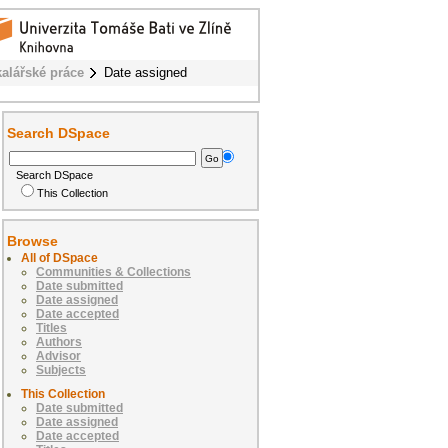
alářské práce
Date assigned
Search DSpace
Search DSpace
This Collection
Browse
All of DSpace
Communities & Collections
Date submitted
Date assigned
Date accepted
Titles
Authors
Advisor
Subjects
This Collection
Date submitted
Date assigned
Date accepted