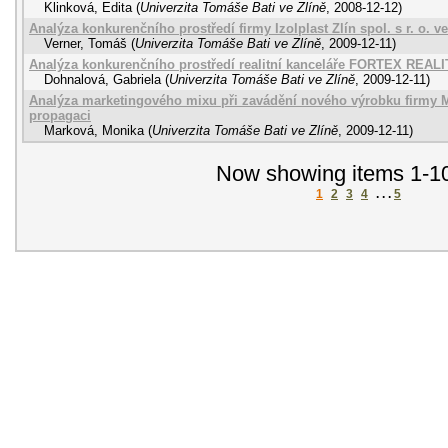
Klinková, Edita
(
Univerzita Tomáše Bati ve Zlíně
,
2008-12-12
)
Analýza konkurenčního prostředí firmy Izolplast Zlín spol. s r. o. v
Verner, Tomáš
(
Univerzita Tomáše Bati ve Zlíně
,
2009-12-11
)
Analýza konkurenčního prostředí realitní kanceláře FORTEX REAL
Dohnalová, Gabriela
(
Univerzita Tomáše Bati ve Zlíně
,
2009-12-11
)
Analýza marketingového mixu při zavádění nového výrobku firmy M
propagaci
Marková, Monika
(
Univerzita Tomáše Bati ve Zlíně
,
2009-12-11
)
Now showing items 1-10
1
2
3
4
. . .
5