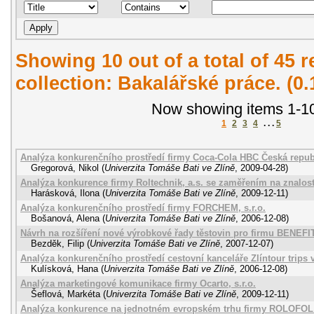
Showing 10 out of a total of 45 r
collection: Bakalářské práce. (0
Now showing items 1-10
1
2
3
4
. . .
5
Analýza konkurenčního prostředí firmy Coca-Cola HBC Česká republi
Gregorová, Nikol
(
Univerzita Tomáše Bati ve Zlíně
,
2009-04-28
)
Analýza konkurence firmy Roltechnik, a.s. se zaměřením na znalos
Harásková, Ilona
(
Univerzita Tomáše Bati ve Zlíně
,
2009-12-11
)
Analýza konkurenčního prostředí firmy FORCHEM, s.r.o.
Bošanová, Alena
(
Univerzita Tomáše Bati ve Zlíně
,
2006-12-08
)
Návrh na rozšíření nové výrobkové řady těstovin pro firmu BENEFIT,
Bezděk, Filip
(
Univerzita Tomáše Bati ve Zlíně
,
2007-12-07
)
Analýza konkurenčního prostředí cestovní kanceláře Zlíntour trips 
Kulísková, Hana
(
Univerzita Tomáše Bati ve Zlíně
,
2006-12-08
)
Analýza marketingové komunikace firmy Ocarto, s.r.o.
Šeflová, Markéta
(
Univerzita Tomáše Bati ve Zlíně
,
2009-12-11
)
Analýza konkurence na jednotném evropském trhu firmy ROLOFOL 