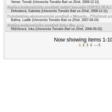
Verner, Tomáš
(
Univerzita Tomáše Bati ve Zlíně
,
2009-12-11
)
Analýza konkurenčního prostředí realitní kanceláře FORTEX REAL
Dohnalová, Gabriela
(
Univerzita Tomáše Bati ve Zlíně
,
2009-12-11
)
Podnikatelsko-ekonomomické prostředí v Německu - Příležitosti p
Bařina, Luděk
(
Univerzita Tomáše Bati ve Zlíně
,
2007-04-24
)
Analýza konkurenčního prostředí firmy Aba, s.r.o.
Růžičková, Inka
(
Univerzita Tomáše Bati ve Zlíně
,
2006-05-02
)
Now showing items 1-10
1
2
3
4
. . .
5