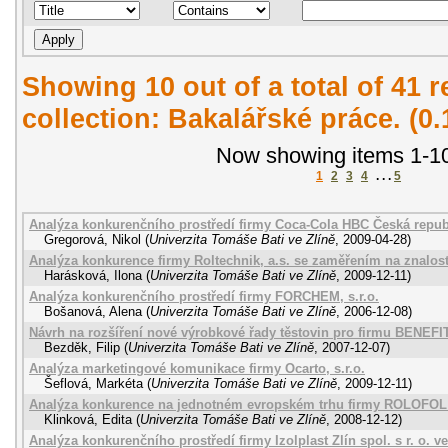
Showing 10 out of a total of 41 r
collection: Bakalářské práce. (0
Now showing items 1-10
1
2
3
4
. . .
5
Analýza konkurenčního prostředí firmy Coca-Cola HBC Česká republi
Gregorová, Nikol
(
Univerzita Tomáše Bati ve Zlíně
,
2009-04-28
)
Analýza konkurence firmy Roltechnik, a.s. se zaměřením na znalos
Harásková, Ilona
(
Univerzita Tomáše Bati ve Zlíně
,
2009-12-11
)
Analýza konkurenčního prostředí firmy FORCHEM, s.r.o.
Bošanová, Alena
(
Univerzita Tomáše Bati ve Zlíně
,
2006-12-08
)
Návrh na rozšíření nové výrobkové řady těstovin pro firmu BENEFIT,
Bezděk, Filip
(
Univerzita Tomáše Bati ve Zlíně
,
2007-12-07
)
Analýza marketingové komunikace firmy Ocarto, s.r.o.
Šeflová, Markéta
(
Univerzita Tomáše Bati ve Zlíně
,
2009-12-11
)
Analýza konkurence na jednotném evropském trhu firmy ROLOFOL 
Klinková, Edita
(
Univerzita Tomáše Bati ve Zlíně
,
2008-12-12
)
Analýza konkurenčního prostředí firmy Izolplast Zlín spol. s r. o. v