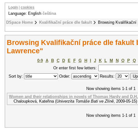
Login
|
cookies
Language: English
čeština
DSpace Home
Kvalifikační práce dle fakult
Browsing Kvalifikační 
Browsing Kvalifikační práce dle fakult 
Lawrence"
0-9
A
B
C
D
E
F
G
H
I
J
K
L
M
N
O
P
Q
Or enter first few letters:
Sort by:
Order:
Results:
Now showing items 1-1 of 1
Women and their relationships in novels of Thomas Hardy and D.H
Chaloupková, Kateřina
(
Univerzita Tomáše Bati ve Zlíně
,
2009-05-15
)
Now showing items 1-1 of 1