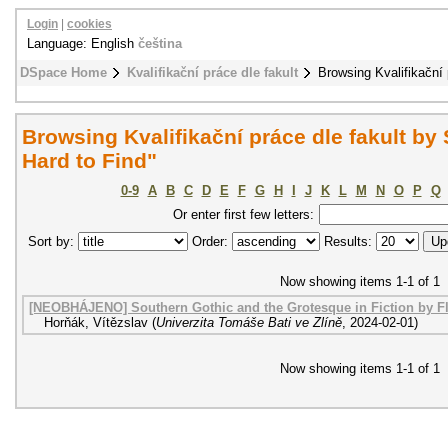
Login
|
cookies
Language: English
čeština
DSpace Home
Kvalifikační práce dle fakult
Browsing Kvalifikační 
Browsing Kvalifikační práce dle fakult by
Hard to Find"
0-9
A
B
C
D
E
F
G
H
I
J
K
L
M
N
O
P
Q
Or enter first few letters:
Sort by:
Order:
Results:
Now showing items 1-1 of 1
[NEOBHÁJENO] Southern Gothic and the Grotesque in Fiction by F
Horňák, Vítězslav
(
Univerzita Tomáše Bati ve Zlíně
,
2024-02-01
)
Now showing items 1-1 of 1