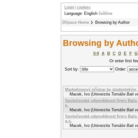
Login
|
cookies
Language: English
čeština
DSpace Home
Browsing by Author
Browsing by Autho
0-9
A
B
C
D
E
F
G
Or enter first fe
Sort by:
Order:
Marketingový přístup ke studentským 
Macek, Ivo
(
Univerzita Tomáše Bati v
Společenská odpovědnost firmy Baťa d
s.
Macek, Ivo
(
Univerzita Tomáše Bati v
Společenská odpovědnost firmy Baťa d
a.s.
Macek, Ivo
(
Univerzita Tomáše Bati v