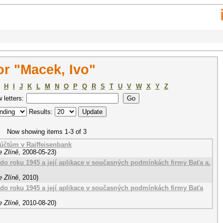
r "Macek, Ivo"
H
I
J
K
L
M
N
O
P
Q
R
S
T
U
V
W
X
Y
Z
w letters:
Results:
Now showing items 1-3 of 3
účtům v Raiffeisenbank
e Zlíně
,
2008-05-23
)
o roku 1945 a její aplikace v současných podmínkách firmy Baťa a.
e Zlíně
,
2010
)
o roku 1945 a její aplikace v současných podmínkách firmy Baťa
e Zlíně
,
2010-08-20
)