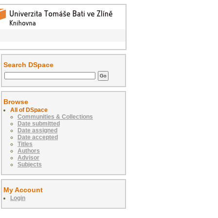
Search DSpace
Browse
All of DSpace
Communities & Collections
Date submitted
Date assigned
Date accepted
Titles
Authors
Advisor
Subjects
My Account
Login