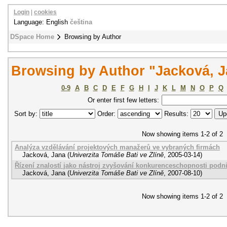
Login
|
cookies
Language: English
čeština
DSpace Home
Browsing by Author
Browsing by Author "Jacková, 
0-9
A
B
C
D
E
F
G
H
I
J
K
L
M
N
O
P
Q
Or enter first few letters:
Sort by:
Order:
Results:
Now showing items 1-2 of 2
Analýza vzdělávání projektových manažerů ve vybraných firmách
Jacková, Jana
(
Univerzita Tomáše Bati ve Zlíně
,
2005-03-14
)
Řízení znalostí jako nástroj zvyšování konkurenceschopnosti podn
Jacková, Jana
(
Univerzita Tomáše Bati ve Zlíně
,
2007-08-10
)
Now showing items 1-2 of 2