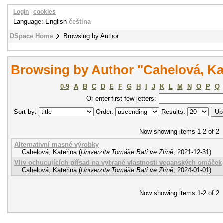
Login
|
cookies
Language: English
čeština
DSpace Home
Browsing by Author
Browsing by Author "Cahelová, Ka
0-9
A
B
C
D
E
F
G
H
I
J
K
L
M
N
O
P
Q
Or enter first few letters:
Sort by:
Order:
Results:
Now showing items 1-2 of 2
Alternativní masné výrobky
Cahelová, Kateřina
(
Univerzita Tomáše Bati ve Zlíně
,
2021-12-31
)
Vliv ochucujících přísad na vybrané vlastnosti veganských omáček
Cahelová, Kateřina
(
Univerzita Tomáše Bati ve Zlíně
,
2024-01-01
)
Now showing items 1-2 of 2